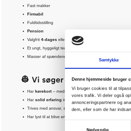
Fast makker
Firmabil
Fuldtidsstilling
Pension
Valgfrit
4-dages
eller
5-dages uge
Et ungt, hyggeligt team med humor og ordentlighed
Masser af spændende opgaver hos forskellige kunder
Samtykke
👷 Vi søger dig, der:
Denne hjemmeside bruger c
Vi bruger cookies til at tilpas
Har
kørekort
– med t
railer (BE)
vores trafik. Vi deler også 
Har
solid erfaring
inden for branchen
annonceringspartnere og anal
Trives med ansvar, samarbejde og kundekontakt
dem, eller som de har indsaml
Har lyst til at blive en del af et team, hvor man både 
Samtykkevalg
Nødvendig