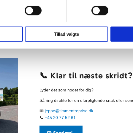
Tillad valgte
📞 Klar til næste skridt?
Lyder det som noget for dig?
Så ring direkte for en uforpligtende snak eller sen
📧
jeppe@timmentreprise.dk
📞
+45 20 77 52 61
Send mail