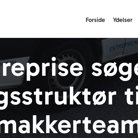
Forside
Ydelser
reprise søge
sstruktør ti
makkertea