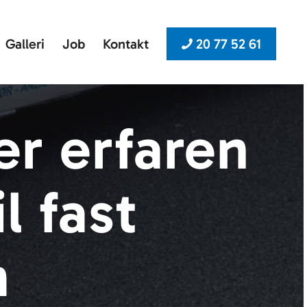
Galleri
Job
Kontakt
20 77 52 61
r erfaren
l fast
m