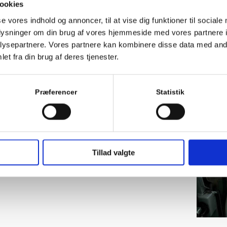
ookies
dvendige styrke og kan modstå belastninger i
se vores indhold og annoncer, til at vise dig funktioner til sociale
oplysninger om din brug af vores hjemmeside med vores partnere i
rtigt og uden problemer, samtidig med at vi
ysepartnere. Vores partnere kan kombinere disse data med andr
elve støbningen, men også yderligere opgaver
et fra din brug af deres tjenester.
ge i forbindelse med dit byggeprojekt.
Præferencer
Statistik
 fundament i Odense
r et andet sted på
Fyn
er du velkommen til at
kt@timmentreprise.dk
, eller udfylde vores
Tillad valgte
rsyet tilbud på støbning af fundament i Odense, der