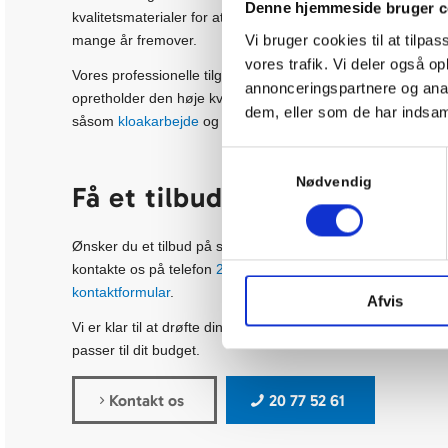
Denne hjemmeside bruger c
kvalitetsmaterialer for at sikre, at fundamentet har den nø
Vi bruger cookies til at tilpas
mange år fremover.
vores trafik. Vi deler også 
Vores professionelle tilgang sikrer, at projektet forløber hu
annonceringspartnere og anal
opretholder den høje kvalitet. Dette inkluderer ikke kun s
dem, eller som de har indsaml
såsom
kloakarbejde
og
brolægning
, som kan være nødvendi
Samtykkevalg
Nødvendig
Få et tilbud på støbning af
Ønsker du et tilbud på støbning af fundament i Odense elle
kontakte os på telefon
20 77 52 61
, sende en mail til k
onta
kontaktformular
.
Afvis
Vi er klar til at drøfte dine behov og udarbejde et skrædde
passer til dit budget.
Kontakt os
20 77 52 61