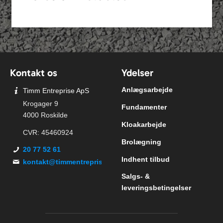
Kontakt os
Ydelser
Anlægsarbejde
Timm Entreprise ApS
Krogager 9
Fundamenter
4000 Roskilde
Kloakarbejde
CVR: 45460924
Brolægning
20 77 52 61
Indhent tilbud
kontakt@timmentreprise.dk
Salgs- &
leveringsbetingelser