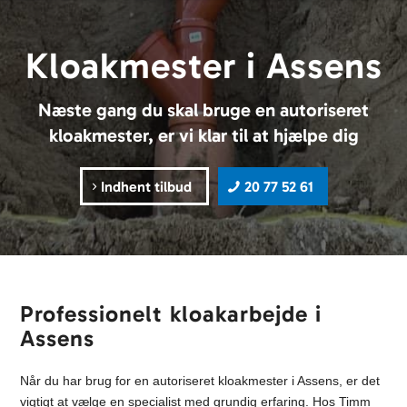
Kloakmester i Assens
Næste gang du skal bruge en autoriseret
kloakmester, er vi klar til at hjælpe dig
Indhent tilbud
20 77 52 61
Professionelt kloakarbejde i
Assens
Når du har brug for en autoriseret kloakmester i Assens, er det
vigtigt at vælge en specialist med grundig erfaring. Hos Timm