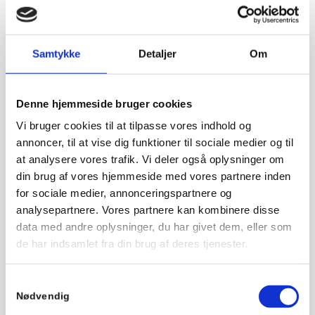
kloaksystem er essentielt for enhver ejendom. Vores moderne
udstyr og omfattende erfaring sikrer, at vi kan håndtere enhver
udfordring, du måtte have med dit kloakarbejde i Assens. Vi
Samtykke
Detaljer
Om
forstår vigtigheden af at have et kloaksystem, der fungerer
uden problemer, og derfor arbejder vi altid med stor omhu.
Denne hjemmeside bruger cookies
Har du brug for en kloakmester i
Vi bruger cookies til at tilpasse vores indhold og
annoncer, til at vise dig funktioner til sociale medier og til
Assens?
at analysere vores trafik. Vi deler også oplysninger om
din brug af vores hjemmeside med vores partnere inden
Er du på udkig efter en kloakmester i Assens? Hos Timm
for sociale medier, annonceringspartnere og
Entreprise ApS er vi klar til at tilbyde dig kompetent hjælp og
analysepartnere. Vores partnere kan kombinere disse
rådgivning. Kontakt os i dag for et uforpligtende tilbud på dit
data med andre oplysninger, du har givet dem, eller som
kloakarbejde i Assens.
de har indsamlet fra din brug af deres tjenester.
Ring til os på telefon
20 77 52 61
eller send en mail til
kontakt@timmentreprise.dk
. Du er også velkommen til at
Samtykkevalg
udfylde vores
kontaktformular
. Vi ser frem til at hjælpe dig med
Nødvendig
dine behov og sikre, at dit system fungerer optimalt.